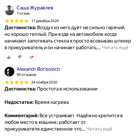
Саша Журавлев
1 отзыв
17 декабря 2020
Достоинства:
Воздух из него дует не сильно гарячий,
но хорошо теплый. При езде на автомобиле когда
начинают запотевать стекла я просто всовываю штекер
в прикуриватель и он начинает работать,
…
Читать ещё
Alexandr Borisovich
95 отзывов
24 ноября 2020
Достоинства:
Простота в использовании
Недостатки:
Время нагрева
Комментарий:
Все устраивает. Надёжно крепится в
любое место в машине, работает от
прикуривателя.единственное что
…
Читать ещё