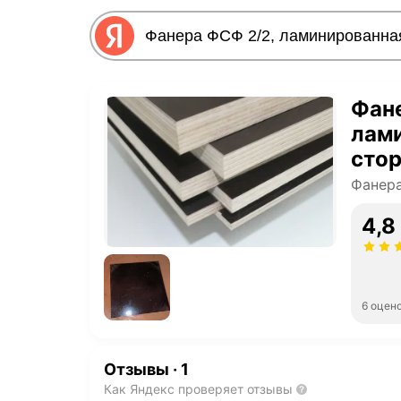
Фане
лами
стор
1 шт
Фанер
4,8
6 оцен
Отзывы
·
1
Как Яндекс проверяет отзывы