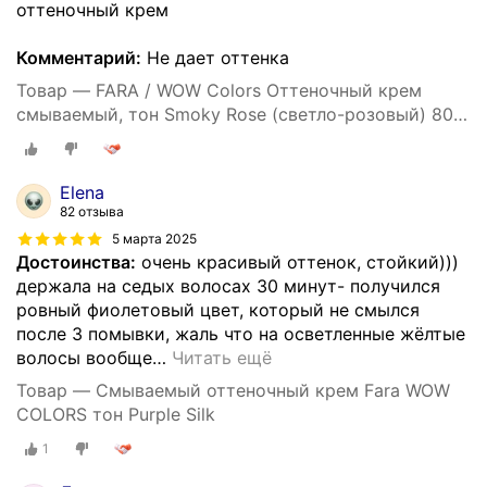
оттеночный крем
Комментарий:
Не дает оттенка
Товар — FARA / WOW Colors Оттеночный крем
смываемый, тон Smoky Rose (светло-розовый) 80
мл. окрашивание, тонирование волос, уход за
волосами
Elena
82 отзыва
5 марта 2025
Достоинства:
очень красивый оттенок, стойкий)))
держала на седых волосах 30 минут- получился
ровный фиолетовый цвет, который не смылся
после 3 помывки, жаль что на осветленные жёлтые
волосы вообще
…
Читать ещё
Товар — Смываемый оттеночный крем Fara WOW
COLORS тон Purple Silk
1