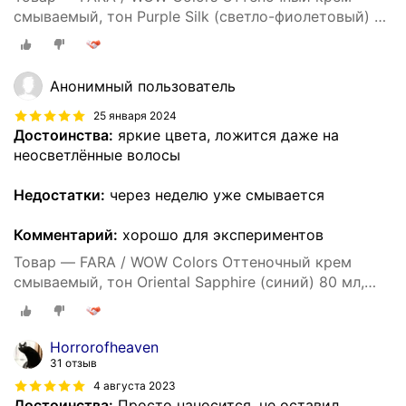
смываемый, тон Purple Silk (светло-фиолетовый) 80
мл. окрашивание, тонирование волос, уход за
волосами
Анонимный пользователь
25 января 2024
Достоинства:
яркие цвета, ложится даже на
неосветлённые волосы
Недостатки:
через неделю уже смывается
Комментарий:
хорошо для экспериментов
Товар — FARA / WOW Colors Оттеночный крем
смываемый, тон Oriental Sapphire (синий) 80 мл,
окрашивание, тонирование волос, уход за
волосами
Horrorofheaven
31 отзыв
4 августа 2023
Достоинства:
Просто наносится, не оставил