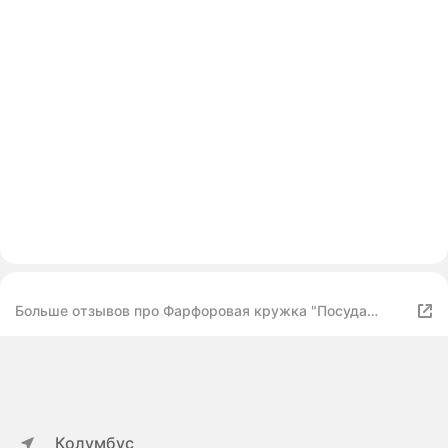
Больше отзывов про Фарфоровая кружка "Посуда
Мира" с новогодним дизайном, объем 330мл
Колумбус