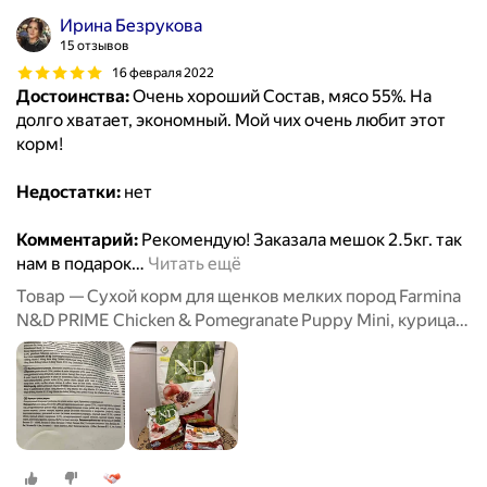
Ирина Безрукова
15 отзывов
16 февраля 2022
Достоинства:
Очень хороший Состав, мясо 55%. На
долго хватает, экономный. Мой чих очень любит этот
корм!
Недостатки:
нет
Комментарий:
Рекомендую! Заказала мешок 2.5кг. так
нам в подарок
…
Читать ещё
Товар — Сухой корм для щенков мелких пород Farmina
N&D PRIME Chicken & Pomegranate Puppy Mini, курица с
гранатом, беззерновой, 2.5 кг