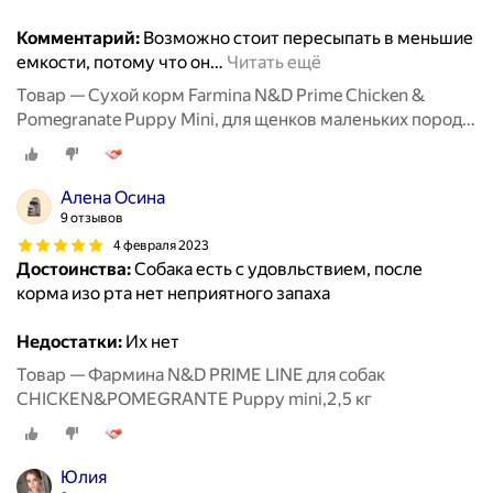
Комментарий:
Возможно стоит пересыпать в меньшие
емкости, потому что он
…
Читать ещё
Товар — Сухой корм Farmina N&D Prime Chicken &
Pomegranate Puppy Mini, для щенков маленьких пород,
беззерновой, курица и гранат, 2,5 кг
Алена Осина
9 отзывов
4 февраля 2023
Достоинства:
Собака есть с удовльствием, после
корма изо рта нет неприятного запаха
Недостатки:
Их нет
Товар — Фармина N&D PRIME LINE для собак
CHICKEN&POMEGRANTE Puppy mini,2,5 кг
Юлия