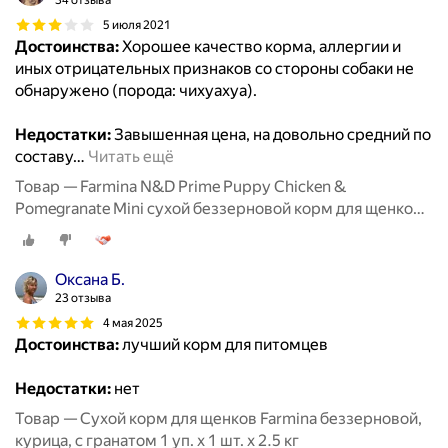
34 отзыва
5 июля 2021
Достоинства:
Хорошее качество корма, аллергии и
иных отрицательных признаков со стороны собаки не
обнаружено (порода: чихуахуа).
Недостатки:
Завышенная цена, на довольно средний по
составу
…
Читать ещё
Товар — Farmina N&D Prime Puppy Chicken &
Pomegranate Mini сухой беззерновой корм для щенков
мелких пород с курицей и гранатом - 2,5 кг
Оксана Б.
23 отзыва
4 мая 2025
Достоинства:
лучший корм для питомцев
Недостатки:
нет
Товар — Сухой корм для щенков Farmina беззерновой,
курица, с гранатом 1 уп. х 1 шт. х 2.5 кг