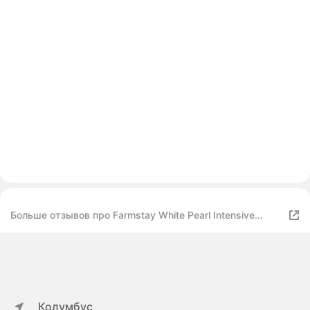
Больше отзывов про Farmstay White Pearl Intensive
Nutrition Cream Интенсивный питательный крем для
лица с экстрактом жемчуга
Колумбус