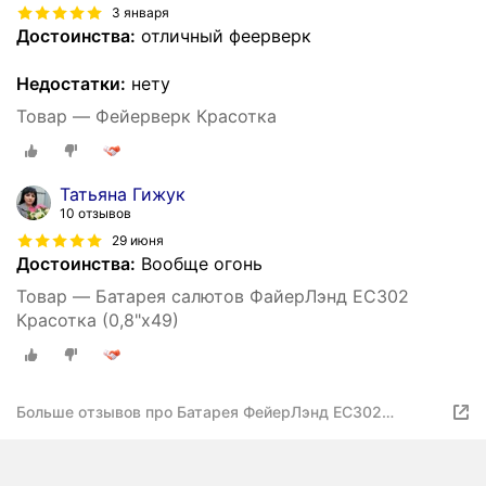
3 января
Достоинства:
отличный феерверк
Недостатки:
нету
Товар — Фейерверк Красотка
Татьяна Гижук
10 отзывов
29 июня
Достоинства:
Вообще огонь
Товар — Батарея салютов ФайерЛэнд ЕС302
Красотка (0,8"х49)
Больше отзывов про Батарея ФейерЛэнд ЕС302
"Красотка", высотная, 49 залпов, 7 эффектов, 1 шт