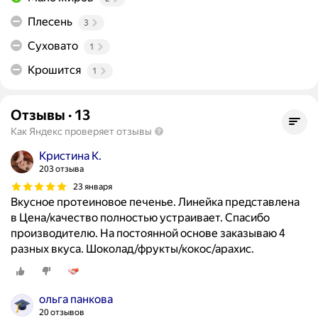
Плесень
3
Суховато
1
Крошится
1
Отзывы
·
13
Как Яндекс проверяет отзывы
Кристина К.
203 отзыва
23 января
Вкусное протеиновое печенье. Линейка представлена
в Цена/качество полностью устраивает. Спасибо
производителю. На постоянной основе заказываю 4
разных вкуса. Шоколад/фрукты/кокос/арахис.
ольга панкова
20 отзывов