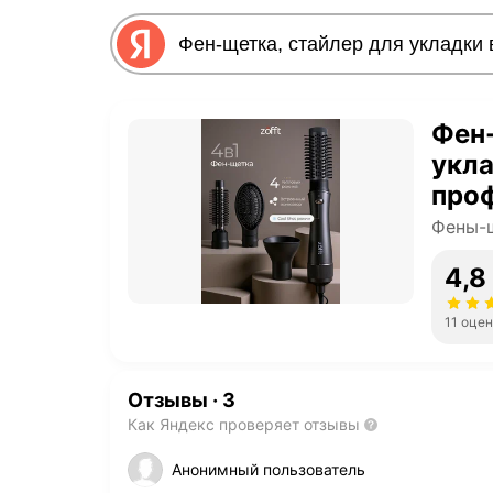
Фен-
укла
проф
наса
Фены-щ
режи
4,8
11 оце
Отзывы
·
3
Как Яндекс проверяет отзывы
Анонимный пользователь