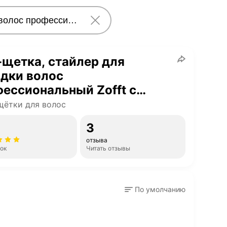
щетка, стайлер для
дки волос
ессиональный Zofft с
дками 6 в 1, ионизация, 3
ётки для волос
ма, 1000 Вт
3
отзыва
нок
Читать отзывы
По умолчанию