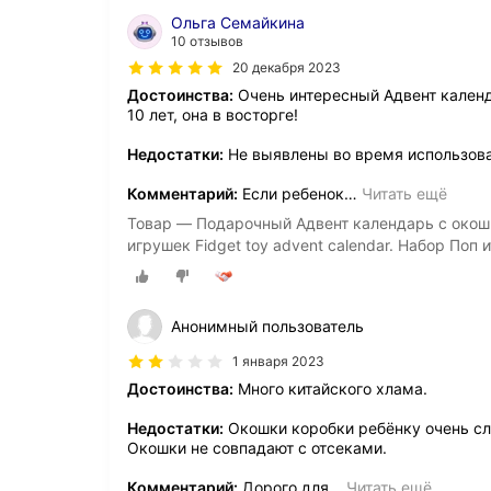
Ольга Семайкина
10 отзывов
20 декабря 2023
Достоинства:
Очень интересный Адвент календ
10 лет, она в восторге!
Недостатки:
Не выявлены во время использов
Комментарий:
Если ребенок
…
Читать ещё
Товар — Подарочный Адвент календарь с окош
игрушек Fidget toy advent calendar. Набор Поп 
Анонимный пользователь
1 января 2023
Достоинства:
Много китайского хлама.
Недостатки:
Окошки коробки ребёнку очень сло
Окошки не совпадают с отсеками.
Комментарий:
Дорого для
…
Читать ещё