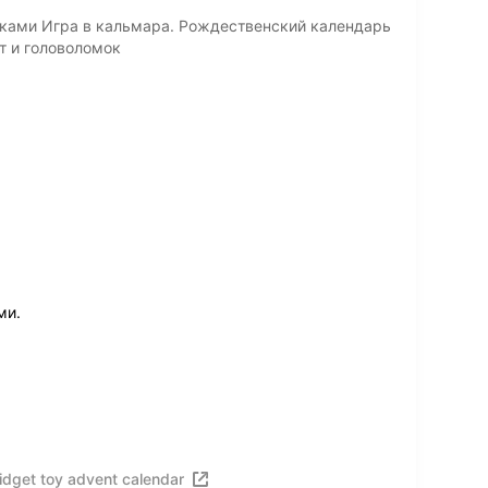
ками Игра в кальмара. Рождественский календарь
ит и головоломок
ми.
dget toy advent calendar