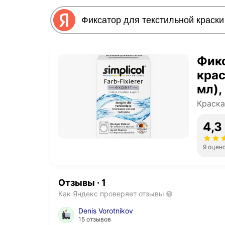
Фикс
крас
мл),
окра
Краска
бол
4,3
9 оцен
Отзывы
·
1
Как Яндекс проверяет отзывы
Denis Vorotnikov
15 отзывов