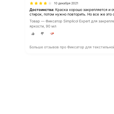
10 декабря 2021
Достоинства:
Краска хорошо закрепляется и об
стирок, потом нужно повторить. Но все же это 
Товар — Фиксатор Simplicol Expert для закреп
яркости, 90 мл
Больше отзывов про Фиксатор для текстильной 
закрепления окрашенных тканей и придания б