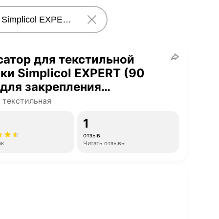
атор для текстильной
ки Simplicol EXPERT (90
 для закрепления
шенных тканей и придания
 текстильная
ьшей яркости
1
отзыв
ок
Читать отзывы