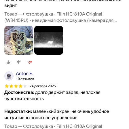
видит
Товар — Фотоловушка - Filin HC-810A Original
(W3445RU) - невидимая фотоловушка / камера для
охоты / фото ловушка филин / фотоловушка филин 120
Anton E.
10 отзывов
24 декабря 2025
Достоинства:
долго держит заряд, неплохая
чувствительность
Недостатки:
маленький экран, не очень удобное
интуитивно понятное управление
Товар — Фотоловушка - Filin HC-810A Original