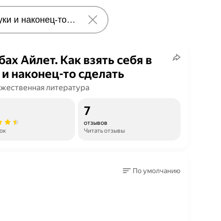
ах Айлет. Как взять себя в
 и наконец-то сделать
жественная литература
7
отзывов
ок
Читать отзывы
По умолчанию