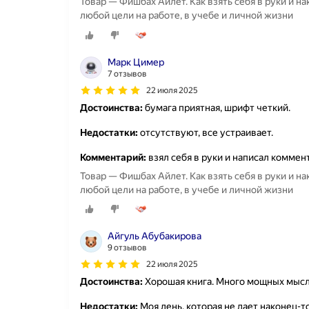
Товар — Фишбах Айлет. Как взять себя в руки и н
любой цели на работе, в учебе и личной жизни
Марк Цимер
7 отзывов
22 июля 2025
Достоинства:
бумага приятная, шрифт четкий.
Недостатки:
отсутствуют, все устраивает.
Комментарий:
взял себя в руки и написал коммент
Товар — Фишбах Айлет. Как взять себя в руки и н
любой цели на работе, в учебе и личной жизни
Айгуль Абубакирова
9 отзывов
22 июля 2025
Достоинства:
Хорошая книга. Много мощных мыс
Недостатки:
Моя лень, которая не дает наконец-то