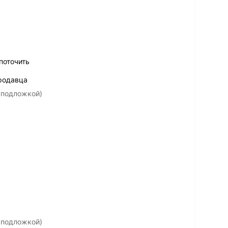
поточить
родавца
 подложкой)
 подложкой)