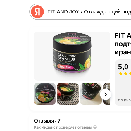
FIT 
подт
иран
ниац
5,0
8 оцено
Отзывы
·
7
Как Яндекс проверяет отзывы