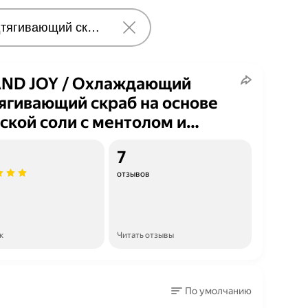
AND JOY / Охлаждающий
ягивающий скраб на основе
ской соли с ментолом и
инамидом / Тонус
7
отзывов
к
Читать отзывы
По умолчанию