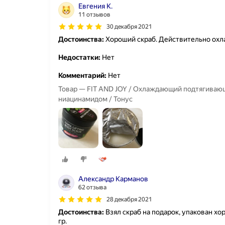
Евгения К.
11 отзывов
30 декабря 2021
Достоинства:
Хороший скраб. Действительно охл
Недостатки:
Нет
Комментарий:
Нет
Товар — FIT AND JOY / Охлаждающий подтягивающ
ниацинамидом / Тонус
Александр Карманов
62 отзыва
28 декабря 2021
Достоинства:
Взял скраб на подарок, упакован хо
гр.