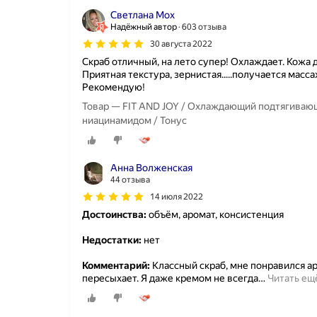
Светлана Мох
Надёжный автор
603 отзыва
30 августа 2022
Скраб отличный, на лето супер! Охлаждает. Кожа д
Приятная текстура, зернистая.....получается масса
Рекомендую!
Товар — FIT AND JOY / Охлаждающий подтягивающ
ниацинамидом / Тонус
Анна Волженская
44 отзыва
14 июля 2022
Достоинства:
объём, аромат, консистенция
Недостатки:
нет
Комментарий:
Классный скраб, мне понравился ар
пересыхает. Я даже кремом не всегда
…
Читать ещ