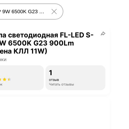
а светодиодная FL-LED S-
9W 6500K G23 900Lm
ена КЛЛ 11W)
чки
1
отзыв
ок
Читать отзывы