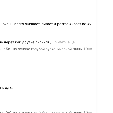
 очень мягко очищает, питает и разглаживает кожу
е дерет как другие пилинги ,
…
Читать ещё
нг 5в1 на основе голубой вулканической глины 10шт
я гладкая
нг 5в1 на основе голубой вулканической глины 10шт