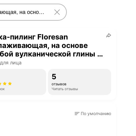
а-пилинг Floresan
лаживающая, на основе
бой вулканической глины и
ичных отрубей, 15 мл
для лица
5
отзывов
нок
Читать отзывы
По умолчанию