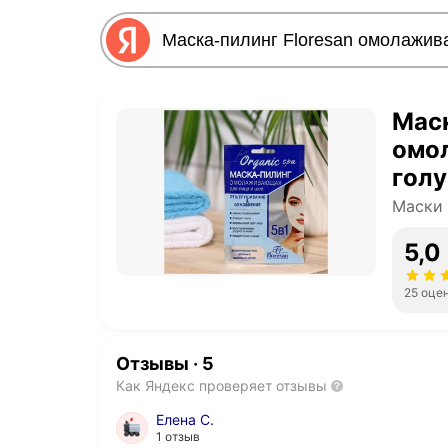
Маск
омо
голу
пшен
Маски 
5,0
25 оце
Отзывы
·
5
Как Яндекс проверяет отзывы
Елена С.
1 отзыв