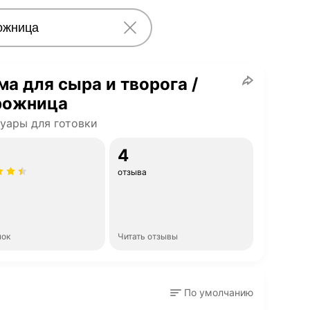
а для сыра и творога /
рожница
уары для готовки
4
отзыва
нок
Читать отзывы
По умолчанию