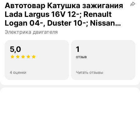
Автотовар Катушка зажигания
Lada Largus 16V 12-; Renault
Logan 04-, Duster 10-; Nissan
Almera 12- 16V Francecar
Электрика двигателя
FCR210351
5,0
1
отзыв
4 оценки
Читать отзывы