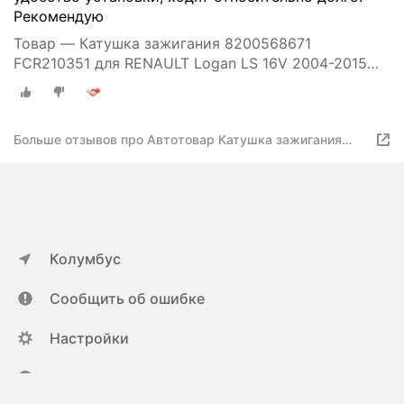
Рекомендую
Товар — Катушка зажигания 8200568671
FCR210351 для RENAULT Logan LS 16V 2004-2015
Sandero BS0 16V 2009-2014
Больше отзывов про Автотовар Катушка зажигания
Lada Largus 16V 12-; Renault Logan 04-, Duster 10-;
Nissan Almera 12- 16V Francecar FCR210351
Колумбус
Сообщить об ошибке
Настройки
ya.ru