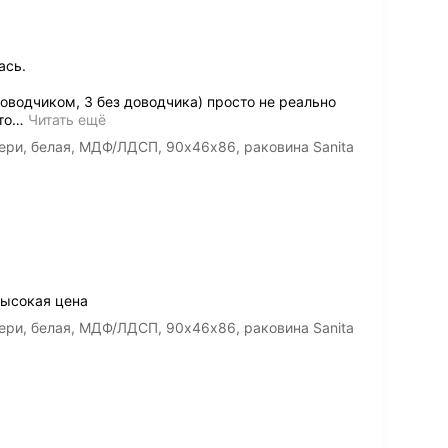
ась.
 доводчиком, 3 без доводчика) просто не реально
то
…
Читать ещё
ери, белая, МДФ/ЛДСП, 90х46х86, раковина Sanita
высокая цена
ери, белая, МДФ/ЛДСП, 90х46х86, раковина Sanita