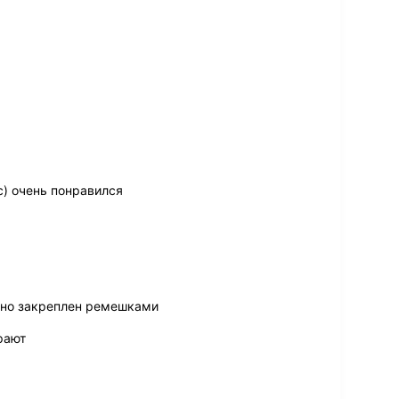
с) очень понравился
жно закреплен ремешками
рают