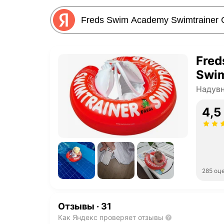
Fred
Swim
Надув
4,5
285 оц
Отзывы
·
31
Как Яндекс проверяет отзывы