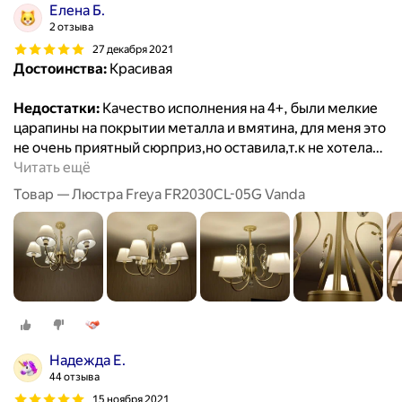
Елена Б.
2 отзыва
27 декабря 2021
Достоинства:
Красивая
Недостатки:
Качество исполнения на 4+, были мелкие
царапины на покрытии металла и вмятина, для меня это
не очень приятный сюрприз,но оставила,т.к не хотела
…
Читать ещё
Товар — Люстра Freya FR2030CL-05G Vanda
Надежда Е.
44 отзыва
15 ноября 2021