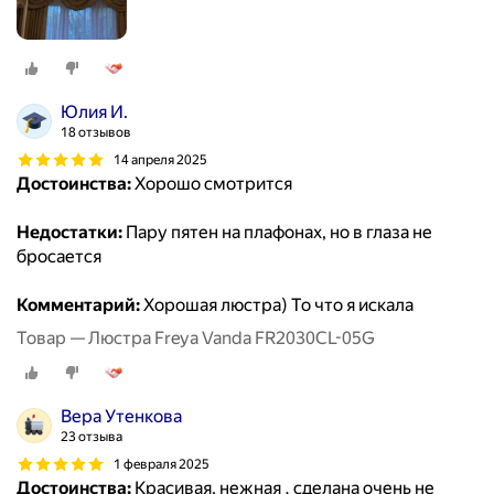
Юлия И.
18 отзывов
14 апреля 2025
Достоинства:
Хорошо смотрится
Недостатки:
Пару пятен на плафонах, но в глаза не
бросается
Комментарий:
Хорошая люстра) То что я искала
Товар — Люстра Freya Vanda FR2030CL-05G
Вера Утенкова
23 отзыва
1 февраля 2025
Достоинства:
Красивая, нежная , сделана очень не