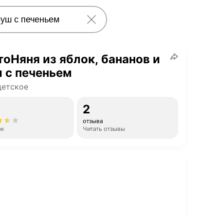
оНяня из яблок, бананов и
 с печеньем
детское
2
отзыва
ок
Читать отзывы