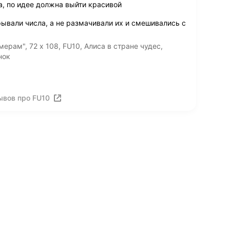
а, по идее должна выйти красивой
ывали числа, а не размачивали их и смешивались с
рам", 72 x 108, FU10, Алиса в стране чудес,
нок
ывов про FU10