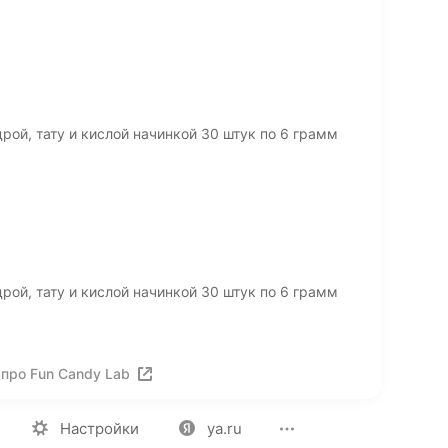
рой, тату и кислой начинкой 30 штук по 6 грамм
ь
рой, тату и кислой начинкой 30 штук по 6 грамм
про Fun Candy Lab
ия
Вакансии
Лицензия на использование
Политика конф
Настройки
ya.ru