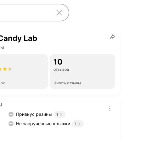
Candy Lab
ты
10
отзывов
нок
Читать отзывы
I
Привкус резины
1
Не закрученные крышки
1