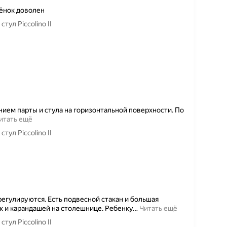
бёнок доволен
тул Piccolino II
ием парты и стула на горизонтальной поверхности. По
итать ещё
тул Piccolino II
 регулируются. Есть подвесной стакан и большая
ек и карандашей на столешнице. Ребенку
…
Читать ещё
тул Piccolino II