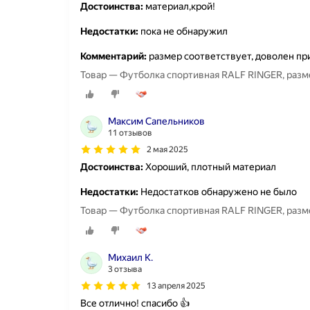
Достоинства:
материал,крой!
Недостатки:
пока не обнаружил
Комментарий:
размер соответствует, доволен п
Товар — Футболка спортивная RALF RINGER, разм
Максим Сапельников
11 отзывов
2 мая 2025
Достоинства:
Хороший, плотный материал
Недостатки:
Недостатков обнаружено не было
Товар — Футболка спортивная RALF RINGER, разм
Михаил К.
3 отзыва
13 апреля 2025
Все отлично! спасибо 👍