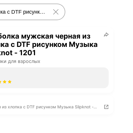
олка мужская черная из
ка с DTF рисунком Музыка
knot - 1201
ки для взрослых
из хлопка с DTF рисунком Музыка Slipknot -