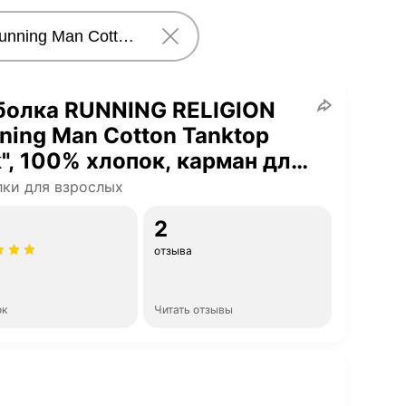
болка RUNNING RELIGION
ning Man Cotton Tanktop
", 100% хлопок, карман для
а, шелкография, размер M,
ки для взрослых
ный
2
отзыва
ок
Читать отзывы