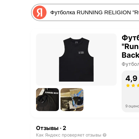
Фут
"Run
Back
ключ
Футбол
чер
4,9
9 оцен
Отзывы
·
2
Как Яндекс проверяет отзывы