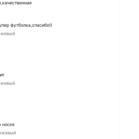
я,качественная
пер футболка,спасибо!)
бежевый
ит
бежевый
 носке
бежевый