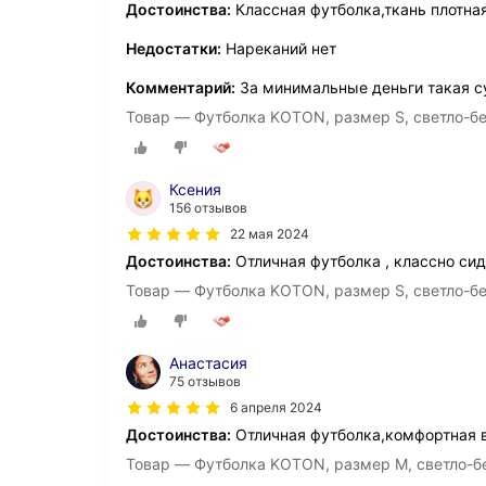
Достоинства:
Классная футболка,ткань плотна
Недостатки:
Нареканий нет
Комментарий:
За минимальные деньги такая су
Товар — Футболка KOTON, размер S, светло-
Ксения
156 отзывов
22 мая 2024
Достоинства:
Отличная футболка , классно сид
Товар — Футболка KOTON, размер S, светло-
Анастасия
75 отзывов
6 апреля 2024
Достоинства:
Отличная футболка,комфортная в
Товар — Футболка KOTON, размер M, светло-