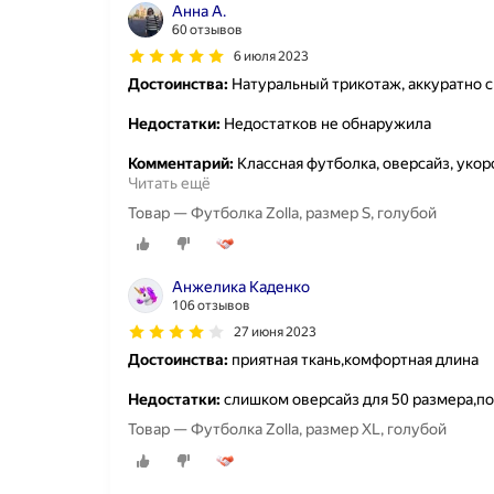
Анна А.
60 отзывов
6 июля 2023
Достоинства:
Натуральный трикотаж, аккуратно 
Недостатки:
Недостатков не обнаружила
Комментарий:
Классная футболка, оверсайз, укоро
Читать ещё
Товар — Футболка Zolla, размер S, голубой
Анжелика Каденко
106 отзывов
27 июня 2023
Достоинства:
приятная ткань,комфортная длина
Недостатки:
слишком оверсайз для 50 размера,по
Товар — Футболка Zolla, размер XL, голубой