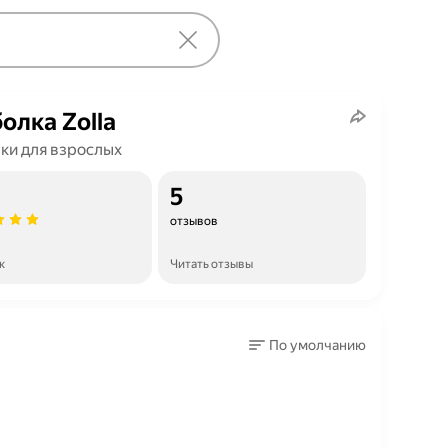
олка Zolla
ки для взрослых
5
отзывов
к
Читать отзывы
По умолчанию