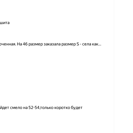
сшита
ченная. На 46 размер заказала размер S - села как
…
йдет смело на 52-54,только коротко будет