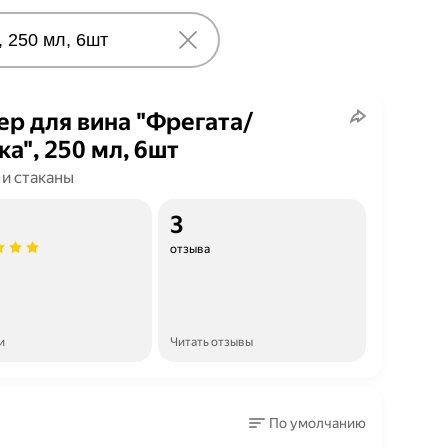
р для вина "Фрегата/
ка", 250 мл, 6шт
 и стаканы
3
отзыва
и
Читать отзывы
По умолчанию