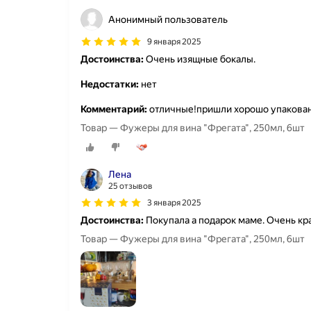
Анонимный пользователь
9 января 2025
Достоинства:
Очень изящные бокалы.
Недостатки:
нет
Комментарий:
отличные!пришли хорошо упакован
Товар — Фужеры для вина "Фрегата", 250мл, 6шт
Лена
25 отзывов
3 января 2025
Достоинства:
Покупала а подарок маме. Очень кр
Товар — Фужеры для вина "Фрегата", 250мл, 6шт