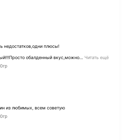
ть недостатков,одни плюсы!
ый!!!Просто обалденный вкус,можно
…
Читать ещё
00гр
дин из любимых, всем советую
00гр