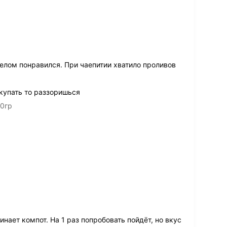
елом понравился. При чаепитии хватило проливов
окупать то раззоришься
00гр
нает компот. На 1 раз попробовать пойдёт, но вкус