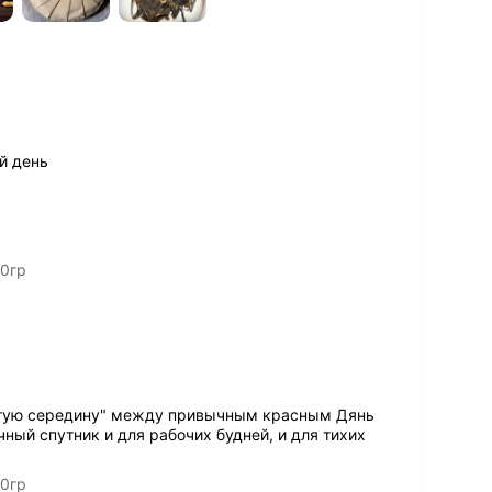
й день
00гр
лотую середину" между привычным красным Дянь
ичный спутник и для рабочих будней, и для тихих
00гр