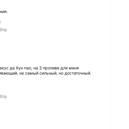
ния.
ё
00гр
вкус да Хун пао, на 3 проливе для меня
ивающий, не самый сильный, но достаточный.
00гр