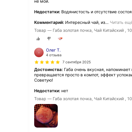
не мой.
Недостатки:
Водянистость и отсутствие состоя
Комментарий:
Интересный чай, из
…
Читать ещ
Товар — Габа золотая почка, Чай Китайский , 1
Олег Т.
4 отзыва
7 сентября 2025
Достоинства:
Габа очень вкусная, напоминает 
превращается просто в компот, эффект успока
Советую!
Недостатки:
нет
Товар — Габа золотая почка, Чай Китайский , 1