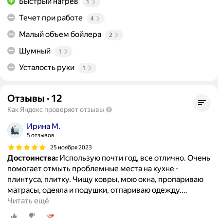
Быстрый нагрев
1
Течет при работе
4
Малый объем бойлера
2
Шумный
1
Усталость руки
1
Отзывы
·
12
Как Яндекс проверяет отзывы
Ирина М.
5 отзывов
25 ноября 2023
Достоинства:
Использую почти год, все отлично. Очень
помогает отмыть проблемные места на кухне -
плинтуса, плитку. Чищу ковры, мою окна, пропариваю
матрасы, одеяла и подушки, отпариваю одежду.
…
Читать ещё