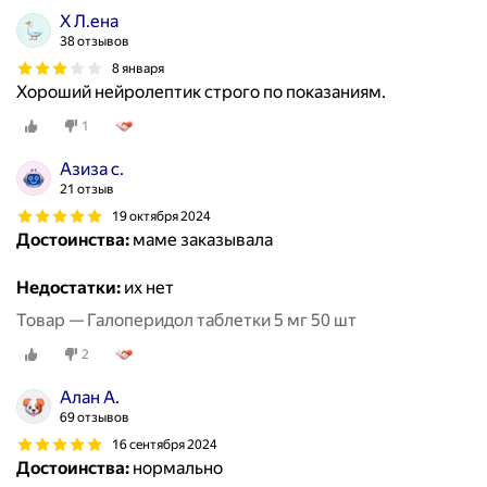
Х Л.ена
38 отзывов
8 января
Хороший нейролептик строго по показаниям.
1
Азиза с.
21 отзыв
19 октября 2024
Достоинства:
маме заказывала
Недостатки:
их нет
Товар — Галоперидол таблетки 5 мг 50 шт
2
Алан А.
69 отзывов
16 сентября 2024
Достоинства:
нормально