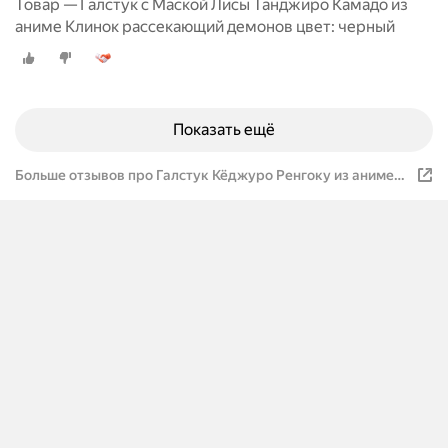
Товар — Галстук с Маской Лисы Танджиро Камадо из
аниме Клинок рассекающий демонов цвет: черный
Показать ещё
Больше отзывов про Галстук Кёджуро Ренгоку из аниме
Клинок рассекающий демонов