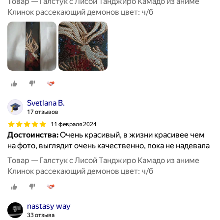
Товар — Галстук с Лисой Танджиро Камадо из аниме
Клинок рассекающий демонов цвет: ч/б
Svetlana B.
17 отзывов
11 февраля 2024
Достоинства:
Очень красивый, в жизни красивее чем
на фото, выглядит очень качественно, пока не надевала
Товар — Галстук с Лисой Танджиро Камадо из аниме
Клинок рассекающий демонов цвет: ч/б
nastasy way
33 отзыва