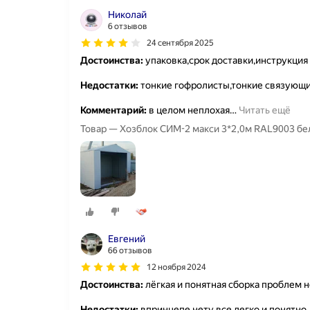
Николай
6 отзывов
24 сентября 2025
Достоинства:
упаковка,срок доставки,инструкция
Недостатки:
тонкие гофролисты,тонкие связующи
Комментарий:
в целом неплохая
…
Читать ещё
Товар — Хозблок СИМ-2 макси 3*2,0м RAL9003 бе
Евгений
66 отзывов
12 ноября 2024
Достоинства:
лёгкая и понятная сборка проблем 
Недостатки:
впринцепе нету все легко и понятно