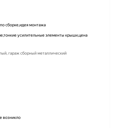
 по сборке,идея монтажа
е,тонкие усилительные элементы крыши,цена
лый, гараж сборный металлический
не возникло