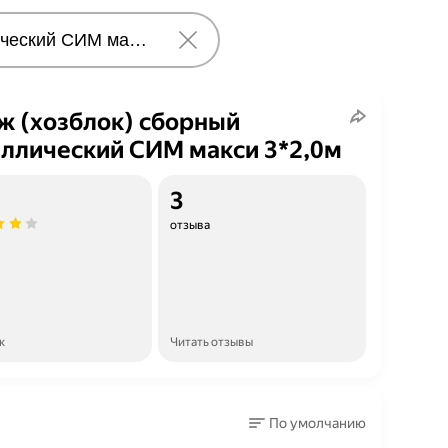
ж (хозблок) сборный
ллический СИМ макси 3*2,0м
3
отзыва
к
Читать отзывы
По умолчанию