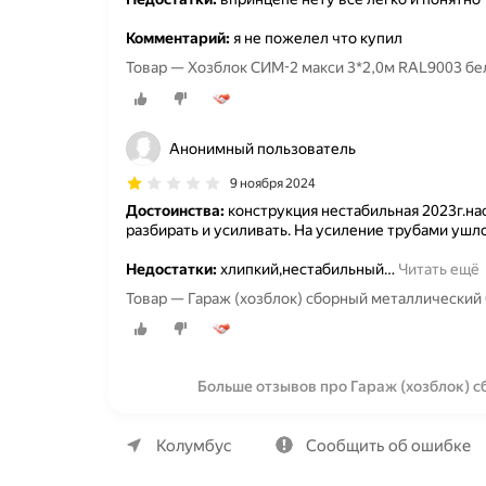
Комментарий:
я не пожелел что купил
Товар — Хозблок СИМ-2 макси 3*2,0м RAL9003 бе
Анонимный пользователь
9 ноября 2024
Достоинства:
конструкция нестабильная 2023г.нас
разбирать и усиливать. На усиление трубами ушло
Недостатки:
хлипкий,нестабильный
…
Читать ещё
Товар — Гараж (хозблок) сборный металлический
Больше отзывов про Гараж (хозблок) 
О компании
Коммерческие предложения
Колумбус
Сообщить об ошибке