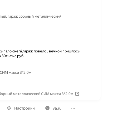
лый, гараж сборный металлический
ыпало снега́,гараж повело , вечной пришлось
 30ть.тыс.руб.
 СИМ макси 3*2,0м
сборный металлический СИМ макси 3*2,0м
Вакансии
Лицензия на использование
Политика конфид
Настройки
ya.ru