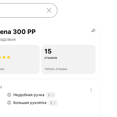
ena 300 PP
садовые
15
отзывов
нок
Читать отзывы
I
Неудобная ручка
2
Большая рукоятка
2