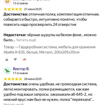
12 отзывов
21 июня 2025
Достоинства:
отличная полка, комплектация отличная,
собирается быстро, интуитивно понятно. чтобы
повесить надо просверлить 24 отверстия
Недостатки:
чёрные шурупы на белом фоне...можно
было
…
Читать ещё
Товар — Гардеробная система, мебель для хранения
Abelle A-635, белый, Металл, 200х205х35см
Виктор В.
17 отзывов
29 июня 2025
Достоинства:
очень удобная, не громоздкая система,
легко монтировать, полки размещаются, как вам
удобно под ваши запросы. заказывали аб-645-2, но
нижний ярус нам был не нужен, полка "переехала"
…
Читать ещё