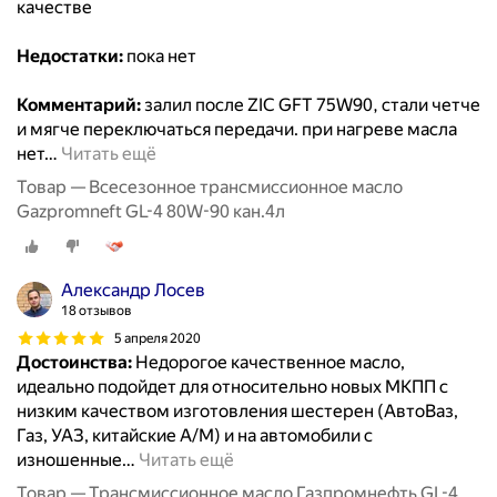
качестве
Недостатки:
пока нет
Комментарий:
залил после ZIC GFT 75W90, стали четче
и мягче переключаться передачи. при нагреве масла
нет
…
Читать ещё
Товар — Всесезонное трансмиссионное масло
Gazpromneft GL-4 80W-90 кан.4л
Александр Лосев
18 отзывов
5 апреля 2020
Достоинства:
Недорогое качественное масло,
идеально подойдет для относительно новых МКПП с
низким качеством изготовления шестерен (АвтоВаз,
Газ, УАЗ, китайские А/М) и на автомобили с
изношенные
…
Читать ещё
Товар — Трансмиссионное масло Газпромнефть GL-4