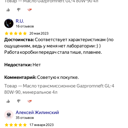
Товар — Масло Gazpromneft GL-4 80W-90 4л
R.U.
16 отзывов
20 мая 2023
Достоинства:
Соответствует характеристикам (по
ощущениям, ведь у меня нет лаборатории :) )
Работа коробки передач стала тише, плавнее.
Недостатки:
Нет
Комментарий:
Советую к покупке.
Товар — Масло трансмиссионное Gazpromneft GL-4
80W-90, минеральное 4л
Алексей Жилинский
35 отзывов
17 января 2023