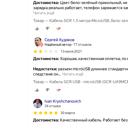
Достоинства:
Цвет бело-зелёный прикольный, не 
зарядка реально работает, телефон заряжается з
Читать ещё
Товар — Кабель GCR 1.5 метра MicroUSB, бело-зе
Сергей Худяков
Надёжный автор
77 отзывов
13 июля 2021
Достоинства:
Хорошая, качественная оплетка, по
Недостатки:
разъем microUSB длиннее стандартног
следствие он
…
Читать ещё
Товар — Кабель GCR USB - microUSB (GCR-UA9MC
Ivan Kryshchanovich
34 отзыва
30 марта
Достоинства:
Качественный кабель. Работает без