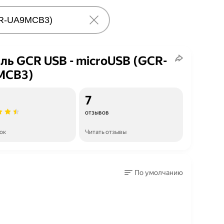
ль GCR USB - microUSB (GCR-
MCB3)
7
отзывов
ок
Читать отзывы
По умолчанию