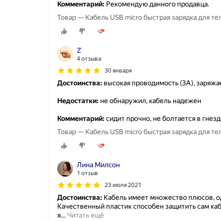
Комментарий:
Рекомендую данного продавца.
Товар — Кабель USB micro быстрая зарядка для т
Z
4 отзыва
30 января
Достоинства:
высокая проводимость (3А), заряжа
Недостатки:
не обнаружил, кабель надежен
Комментарий:
сидит прочно, не болтается в гнез
Товар — Кабель USB micro быстрая зарядка для т
Лина Милсон
1 отзыв
23 июля 2021
Достоинства:
Кабель имеет множество плюсов, од
Качественный пластик способен защитить сам каб
я
…
Читать ещё