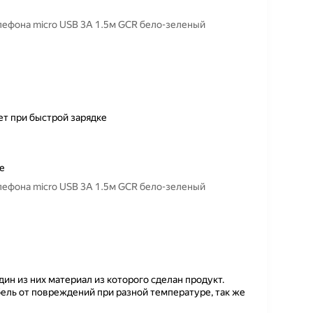
елефона micro USB 3A 1.5м GCR бело-зеленый
ет при быстрой зарядке
де
елефона micro USB 3A 1.5м GCR бело-зеленый
ин из них материал из которого сделан продукт.
ель от повреждений при разной температуре, так же