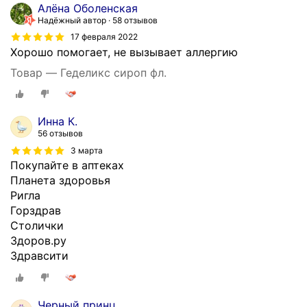
Алёна Оболенская
Надёжный автор
58 отзывов
17 февраля 2022
Хорошо помогает, не вызывает аллергию
Товар — Геделикс сироп фл.
Инна К.
56 отзывов
3 марта
Покупайте в аптеках
Планета здоровья
Ригла
Горздрав
Столички
Здоров.ру
Здравсити
Черный принц