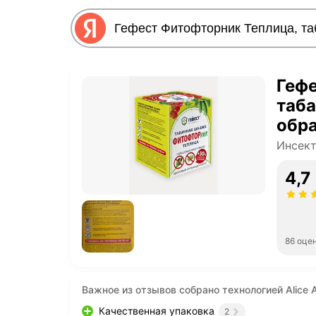
Гефе
таб
обра
220 
Инсек
4,7
86 оце
Важное из отзывов собрано технологией Alice A
Качественная упаковка
2