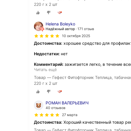
220 г х 2 шт
Helena Boleyko
Надёжный автор
171 отзыв
10 октября 2025
Достоинства:
хорошее средство для профилакт
Недостатки:
нет
Комментарий:
зажигается легко, в течение все
Читать ещё
Товар — Гефест Фитофторник Теплица, табачна
220 г х 2 шт
РОМАН ВАЛЕРЬЕВИЧ
40 отзывов
27 марта
Достоинства:
Хороший качественный товар рек
Товар — Гефест Фитофторник Теплица, табачна