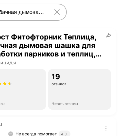
ст Фитофторник Теплица,
ачная дымовая шашка для
ботки парников и теплиц,
г
тициды
19
отзывов
нок
Читать отзывы
I
Не всегда помогает
4