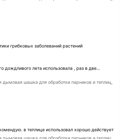
ики грибковых заболеваний растений
го дождливого лета использовала , раз в две
…
я дымовая шашка для обработки парников и теплиц,
омендую. в теплице использовал хорошо действует
я дымовая шашка для обработки парников и теплиц,