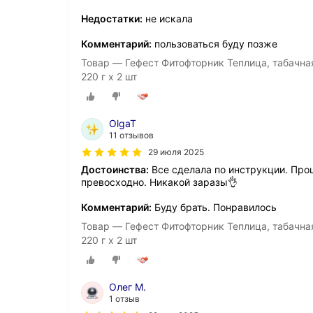
Недостатки:
не искала
Комментарий:
пользоваться буду позже
Товар — Гефест Фитофторник Теплица, табачна
220 г х 2 шт
OlgaT
11 отзывов
29 июля 2025
Достоинства:
Все сделала по инструкции. Прош
превосходно. Никакой заразы👌
Комментарий:
Буду брать. Понравилось
Товар — Гефест Фитофторник Теплица, табачна
220 г х 2 шт
Олег М.
1 отзыв