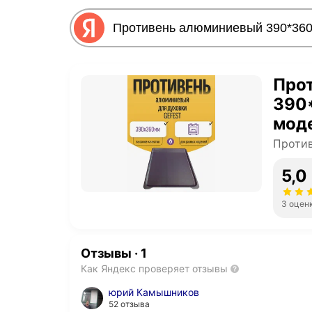
Про
390
моде
630
Проти
5,0
3 оцен
Отзывы
·
1
Как Яндекс проверяет отзывы
юрий Камышников
52 отзыва