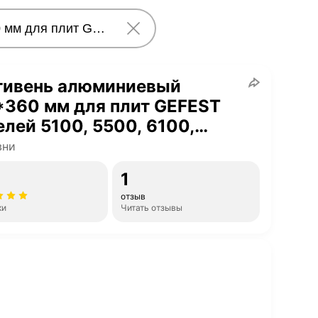
тивень алюминиевый
*360 мм для плит GEFEST
лей 5100, 5500, 6100,
0, 6500
вни
1
отзыв
ки
Читать отзывы