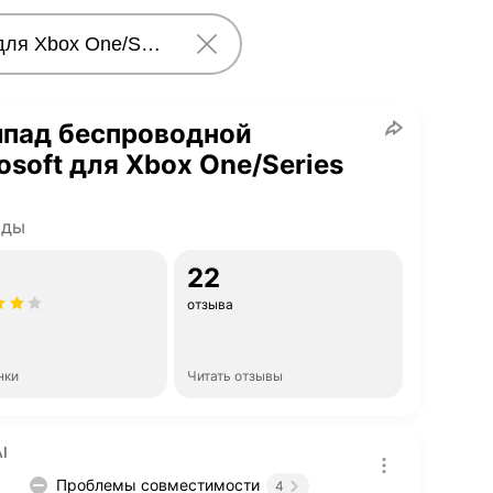
мпад беспроводной
osoft для Xbox One/Series
ады
22
отзыва
нки
Читать отзывы
I
Проблемы совместимости
4