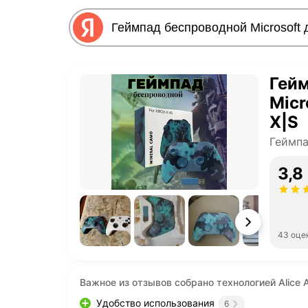
Гей
Micr
X|S
Геймп
3,8
43 оце
Важное из отзывов собрано технологией Alice A
Удобство использования
6