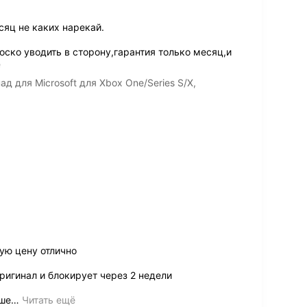
сяц не каких нарекай.
ско уводить в сторону,гарантия только месяц,и
ё
 для Microsoft для Xbox One/Series S/X,
ую цену отлично
ригинал и блокирует через 2 недели
чше
…
Читать ещё