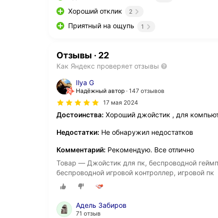
Хороший отклик
2
Приятный на ощупь
1
Отзывы
·
22
Как Яндекс проверяет отзывы
Ilya G
Надёжный автор
147 отзывов
17 мая 2024
Достоинства:
Хороший джойстик , для компьют
Недостатки:
Не обнаружил недостатков
Комментарий:
Рекомендую. Все отлично
Товар — Джойстик для пк, беспроводной геймпад
беспроводной игровой контроллер, игровой пк
Адель Забиров
71 отзыв