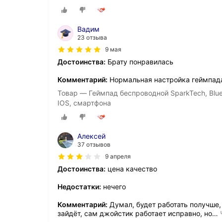
Вадим
23 отзыва
9 мая
Достоинства:
Брату понравилась
Комментарий:
Нормальная настройка геймпада
Товар — Геймпад беспроводной SparkTech, Blueto
IOS, смартфона
Алексей
37 отзывов
9 апреля
Достоинства:
цена качество
Недостатки:
нечего
Комментарий:
Думал, будет работать получше, 
зайдёт, сам джойстик работает исправно, но
…