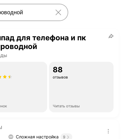
пад для телефона и пк
проводной
ады
88
отзывов
енок
Читать отзывы
I
Сложная настройка
9