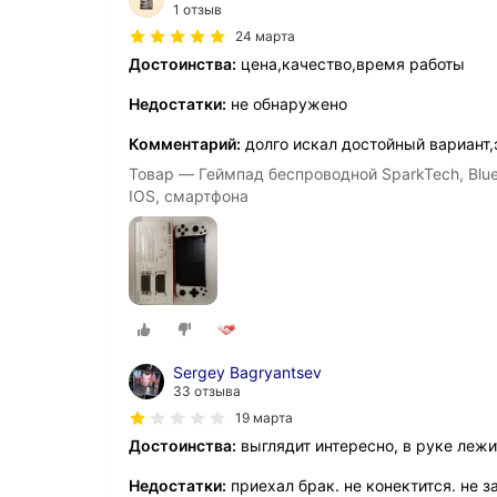
1 отзыв
24 марта
Достоинства:
цена,качество,время работы
Недостатки:
не обнаружено
Комментарий:
долго искал достойный вариант,
Товар — Геймпад беспроводной SparkTech, Blueto
IOS, смартфона
Sergey Bagryantsev
33 отзыва
19 марта
Достоинства:
выглядит интересно, в руке лежи
Недостатки:
приехал брак. не конектится. не з