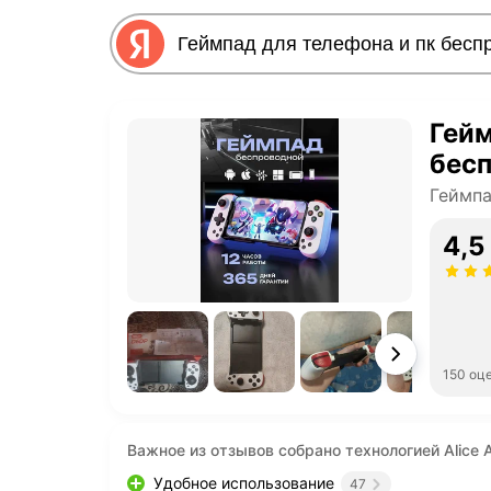
Гейм
бес
Геймп
4,5
150 оц
Важное из отзывов собрано технологией Alice A
Удобное использование
47