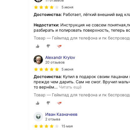
11 отзывов
5 июня
Достоинства:
Работает, лёгкий внешний вид кл
Недостатки:
Инструкция не совсем понятная,п
разбирать и полировать поверхность, теперь в
Товар — Геймпад для телефона и пк беспровод
Alexandr Krylov
20 отзывов
5 июня
Достоинства:
Купил в подарок своим пацанам 
прежде чем дарить. Сам не смог. Вручил мальч
то вернём
…
Читать ещё
Товар — Геймпад для телефона и пк беспровод
Иван Казначеев
2 отзыва
15 мая