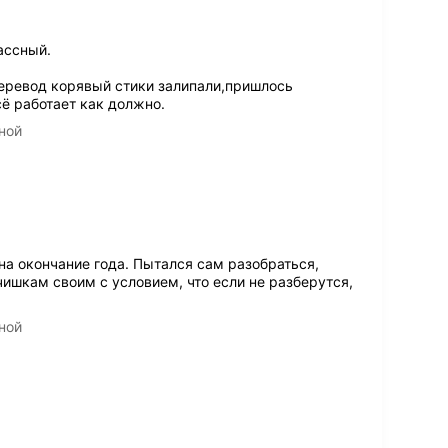
ассный.
еревод корявый стики залипали,пришлось
сё работает как должно.
ной
на окончание года. Пытался сам разобраться,
ишкам своим с условием, что если не разберутся,
ной