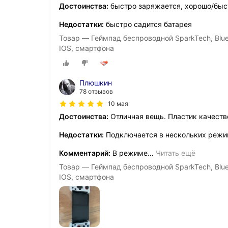
Достоинства:
быстро заряжается, хорошо/быс
Недостатки:
быстро садится батарея
Товар — Геймпад беспроводной SparkTech, Blueto
IOS, смартфона
Плюшкин
78 отзывов
10 мая
Достоинства:
Отличная вещь. Пластик качеств
Недостатки:
Подключается в нескольких режима
Комментарий:
В режиме
…
Читать ещё
Товар — Геймпад беспроводной SparkTech, Blueto
IOS, смартфона