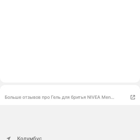
Больше отзывов про Гель для бритья NIVEA Men
Успокаивающий, для чувствительной кожи, 200мл,
Польша
Колумбус