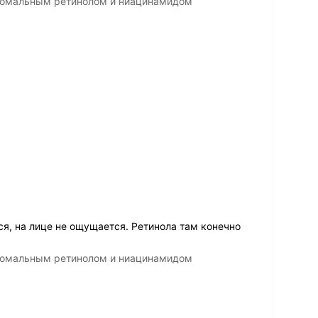
осомальным ретинолом и ниацинамидом
х
я, на лице не ощущается. Ретинола там конечно
осомальным ретинолом и ниацинамидом