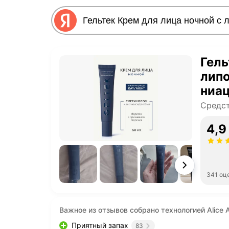
Гель
лип
ниа
увл
Средст
4,9
341 оц
Важное из отзывов собрано технологией Alice A
Приятный запах
83