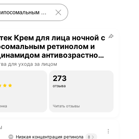
тек Крем для лица ночной с
осомальным ретинолом и
цинамидом антивозрастной
ажняющий 50 мл
ва для ухода за лицом
273
отзыва
енка
Читать отзывы
I
Низкая концентрация ретинола
8