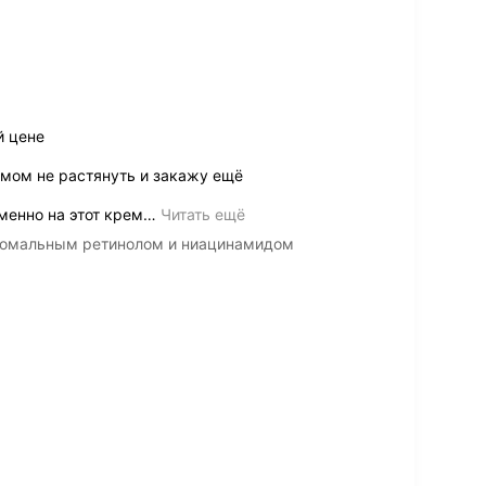
й цене
емом не растянуть и закажу ещё
менно на этот крем
…
Читать ещё
осомальным ретинолом и ниацинамидом