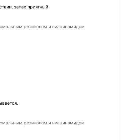
твии, запах приятный
осомальным ретинолом и ниацинамидом
ывается.
осомальным ретинолом и ниацинамидом