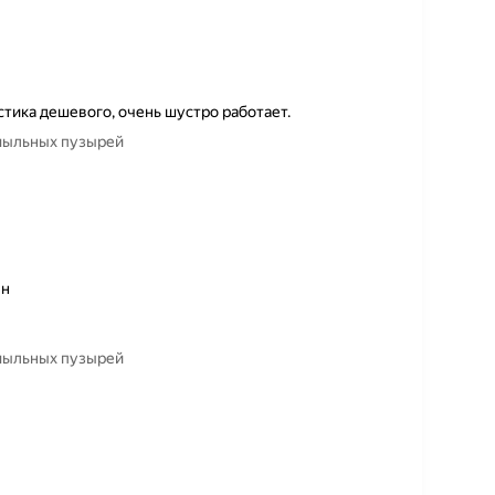
стика дешевого, очень шустро работает.
 мыльных пузырей
ен
 мыльных пузырей