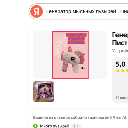
Гене
Пист
Устрой
5,0
10 оцен
Важное из отзывов собрано технологией Alice AI
Много пузырей
3