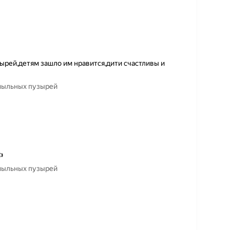
ырей,детям зашло им нравится,дити счастливы и
 мыльных пузырей

 мыльных пузырей