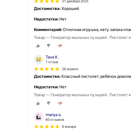
31 декабря 2025
Достоинства:
Хороший
Недостатки:
Нет
Комментарий:
Отличная игрушка, нету запаха пла
Товар — Генератор мыльных пузырей . Пистолет
Таня К.
1 отзыв
26 апреля
Достоинства:
Классный пистолет, ребёнок довол
Недостатки:
Нет
Товар — Генератор мыльных пузырей . Пистолет
mariya a.
60 отзывов
6 января