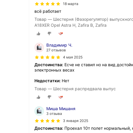
18 марта
всё работает
Товар — Шестерня (Фазорегулятор) выпускного
A18XER Opel Astra H, Zafira B, Zafira
Владимир Ч.
27 отзывов
4 мая 2025
Достоинства:
Есче не ставил но на вид достой
электронных весах
Недостатки:
Нет
Товар — Шестерня распредвала выпус
Миша Мишаня
3 отзыва
3 января 2025
Достоинства:
Проехал 10т полет нормальный, н