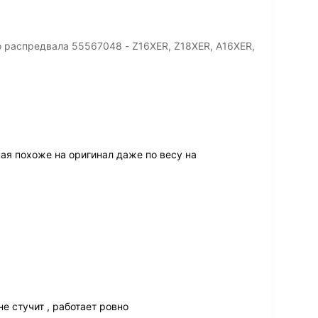
 распредвала 55567048 - Z16XER, Z18XER, A16XER,
ная похоже на оригинал даже по весу на
е стучит , работает ровно