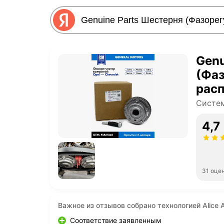
Genu
(Фаз
расп
Z16X
Систем
A18X
4,7
Zafi
Chev
F14D
31 оце
Важное из отзывов собрано технологией Alice A
Соответствие заявленным